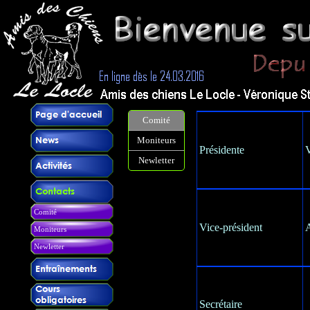
Comité
Moniteurs
Présidente
V
Newletter
Comité
Vice-président
A
Moniteurs
Newletter
Secrétaire