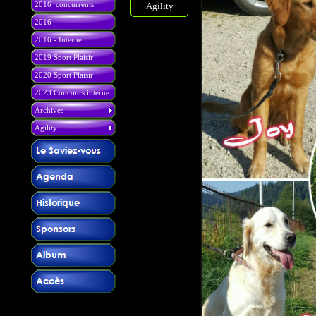
2016_concurrents
Agility
2016
2016 - Interne
2019 Sport Plaisir
2020 Sport Plaisir
2023 Concours interne
Archives
Agility