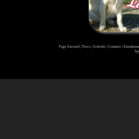
Page d'accueil
|
News
|
Activités
|
Contacts
|
Entraînem
Sp